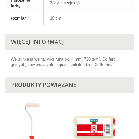
Położenie
Żółty (specjalny)
farby:
rozmiar
10 cm
WIĘCEJ INFORMACJI
Welur, tkana wełna, wys.runa ok. 4 mm, 720 g/m². Do farb
gęstych, zawierających rozpuszczalniki rdzeń Ø 15 mm/
PRODUKTY POWIĄZANE