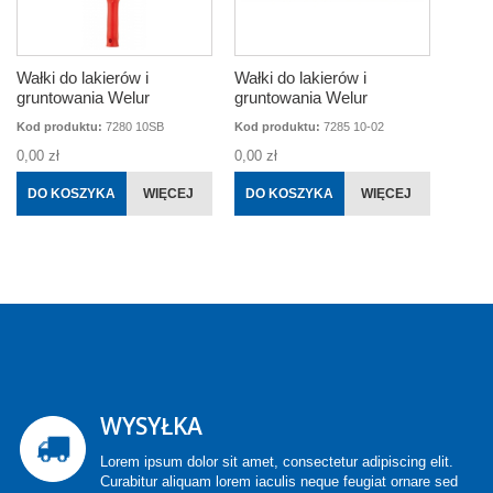
Wałki do lakierów i
Wałki do lakierów i
gruntowania Welur
gruntowania Welur
Kod produktu:
7280 10SB
Kod produktu:
7285 10-02
0,00 zł
0,00 zł
DO KOSZYKA
WIĘCEJ
DO KOSZYKA
WIĘCEJ
WYSYŁKA
Lorem ipsum dolor sit amet, consectetur adipiscing elit.
Curabitur aliquam lorem iaculis neque feugiat ornare sed