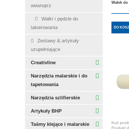
Wałek do
wewnątrz
Wałki i pędzle do
lakierowania
DO KOS
Zestawy & artykuły
uzupełniające
Creativline
Narzędzia malarskie i do
tapetowania
Narzędzia szlifierskie
Artykuły BHP
Kod produ
Taśmy klejące i malarskie
Produkt 