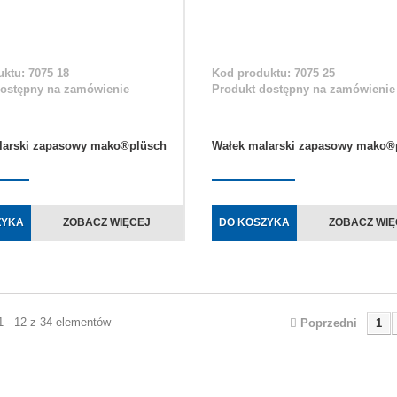
ktu: 7075 18
Kod produktu: 7075 25
dostępny na zamówienie
Produkt dostępny na zamówienie
larski zapasowy mako®plüsch
Wałek malarski zapasowy mako®
ZYKA
ZOBACZ WIĘCEJ
DO KOSZYKA
ZOBACZ WIĘ
1 - 12 z 34 elementów
Poprzedni
1