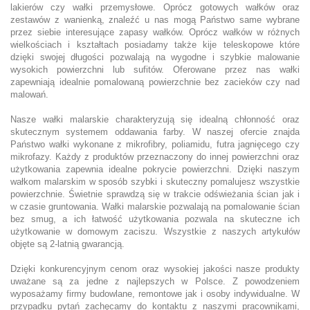
lakierów czy wałki przemysłowe. Oprócz gotowych wałków oraz
zestawów z wanienką, znaleźć u nas mogą Państwo same wybrane
przez siebie interesujące zapasy wałków. Oprócz wałków w różnych
wielkościach i kształtach posiadamy także kije teleskopowe które
dzięki swojej długości pozwalają na wygodne i szybkie malowanie
wysokich powierzchni lub sufitów. Oferowane przez nas wałki
zapewniają idealnie pomalowaną powierzchnie bez zacieków czy nad
malowań.
Nasze wałki malarskie charakteryzują się idealną chłonność oraz
skutecznym systemem oddawania farby. W naszej ofercie znajda
Państwo wałki wykonane z mikrofibry, poliamidu, futra jagnięcego czy
mikrofazy. Każdy z produktów przeznaczony do innej powierzchni oraz
użytkowania zapewnia idealne pokrycie powierzchni. Dzięki naszym
wałkom malarskim w sposób szybki i skuteczny pomalujesz wszystkie
powierzchnie. Świetnie sprawdzą się w trakcie odświeżania ścian jak i
w czasie gruntowania. Wałki malarskie pozwalają na pomalowanie ścian
bez smug, a ich łatwość użytkowania pozwala na skuteczne ich
użytkowanie w domowym zaciszu. Wszystkie z naszych artykułów
objęte są 2-latnią gwarancją.
Dzięki konkurencyjnym cenom oraz wysokiej jakości nasze produkty
uważane są za jedne z najlepszych w Polsce. Z powodzeniem
wyposażamy firmy budowlane, remontowe jak i osoby indywidualne. W
przypadku pytań zachęcamy do kontaktu z naszymi pracownikami,