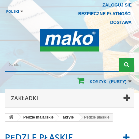
ZALOGUJ SIĘ
POLSKI
BEZPIECZNE PŁATNOŚCI
DOSTAWA
KOSZYK
(PUSTY)
ZAKŁADKI
Pędzle malarskie
akryle
Pędzle płaskie
PĘDZLE PŁASKIE