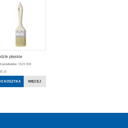
dzle płaskie
d produktu:
3529 99K
0 zł
DO KOSZYKA
WIĘCEJ