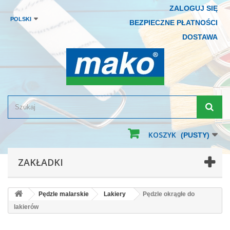
ZALOGUJ SIĘ
POLSKI
BEZPIECZNE PŁATNOŚCI
DOSTAWA
KOSZYK
(PUSTY)
ZAKŁADKI
Pędzle malarskie
Lakiery
Pędzle okrągłe do
lakierów