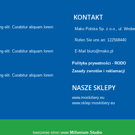
KONTAKT
g elit. Curabitur aliquam lorem
Mako Polska Sp. z o.o., ul. Wrob
Rufen Sie uns an:
122568440
g elit. Curabitur aliquam lorem
E-Mail
biuro@mako.pl
Polityka prywatności - RODO
Zasady zwrotów i reklamacji
g elit. Curabitur aliquam lorem
NASZE SKLEPY
www.moskitiery.eu
www.sklep.moskitiery.eu
tworzenie stron www
Millenium Studio