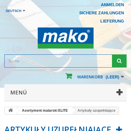
ANMELDEN
DEUTSCH
SICHERE ZAHLUNGEN
LIEFERUNG
WARENKORB
(LEER)
MENÜ
Asortyment malarski ELITE
Artykuły uzupełniające
ARTYKUŁY UZUPEŁNIAJĄCE