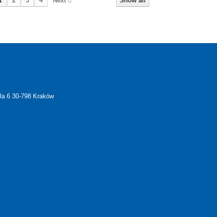
1
2
3
4
Next
Show all
ela 6 30-798 Kraków