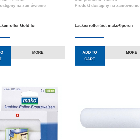
dostępny na zamówienie
Produkt dostępny na zamówienie
ckenroller Goldflor
Lackierroller-Set mako®poren
TO
MORE
ADD TO
MORE
T
CART