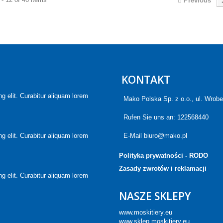
Previous
KONTAKT
g elit. Curabitur aliquam lorem
Mako Polska Sp. z o.o., ul. Wrob
Rufen Sie uns an:
122568440
g elit. Curabitur aliquam lorem
E-Mail
biuro@mako.pl
Polityka prywatności - RODO
Zasady zwrotów i reklamacji
g elit. Curabitur aliquam lorem
NASZE SKLEPY
www.moskitiery.eu
www.sklep.moskitiery.eu