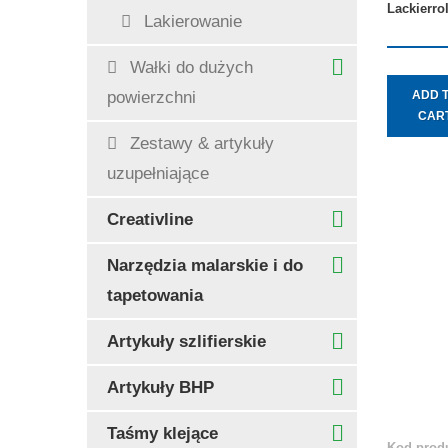
Lackierro
Lakierowanie
Wałki do dużych
ADD 
powierzchni
CAR
Zestawy & artykuły
uzupełniające
Creativline
Narzędzia malarskie i do
tapetowania
Artykuły szlifierskie
Artykuły BHP
Taśmy klejące
Kod produ