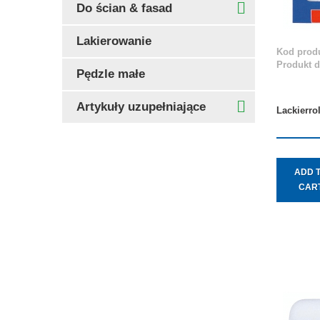
Do ścian & fasad
Lakierowanie
Kod produ
Produkt 
Pędzle małe
Artykuły uzupełniające
Lackierro
ADD 
CAR