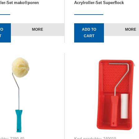
ller-Set mako®poren
Acrylroller-Set Superflock
TO
MORE
ADD TO
MORE
T
CART
ktu: 7290 40
Kod produktu: 740010