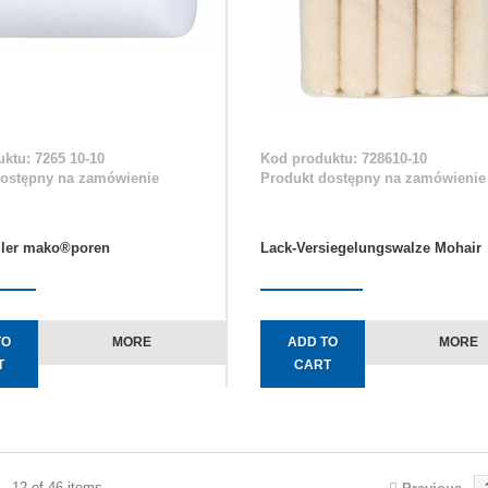
ktu: 7265 10-10
Kod produktu: 728610-10
dostępny na zamówienie
Produkt dostępny na zamówienie
ller mako®poren
Lack-Versiegelungswalze Mohair
TO
MORE
ADD TO
MORE
T
CART
- 12 of 46 items