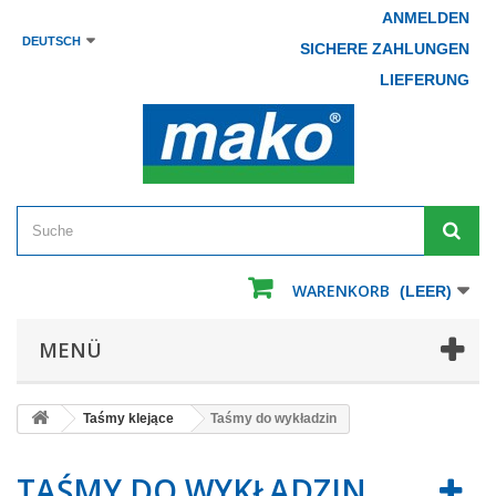
ANMELDEN
DEUTSCH
SICHERE ZAHLUNGEN
LIEFERUNG
WARENKORB
(LEER)
MENÜ
Taśmy klejące
Taśmy do wykładzin
TAŚMY DO WYKŁADZIN