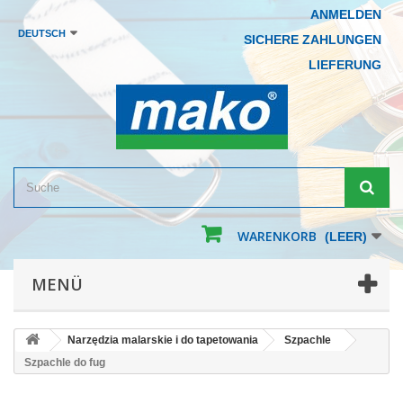
ANMELDEN
DEUTSCH
SICHERE ZAHLUNGEN
LIEFERUNG
WARENKORB
(LEER)
MENÜ
Narzędzia malarskie i do tapetowania
Szpachle
Szpachle do fug