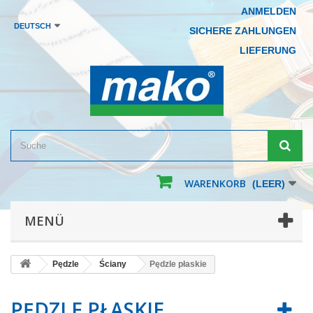
ANMELDEN
DEUTSCH
SICHERE ZAHLUNGEN
LIEFERUNG
WARENKORB
(LEER)
MENÜ
Pędzle
Ściany
Pędzle płaskie
PĘDZLE PŁASKIE